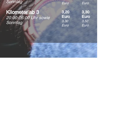
Sonntag
Euro
Euro
Kilometer ab 3
3,20
3,30
Euro
Euro
20:00-06:00 Uhr sowie
3,30
3,50
Sonntag
Euro
Euro
Wie weit
fahren Sie?
Kann man Hund, Katze oder
anderes Haustier mitnehmen?
Ist Balkow Taxi
billiger als andere?
Wie lange halten
die Taxen?