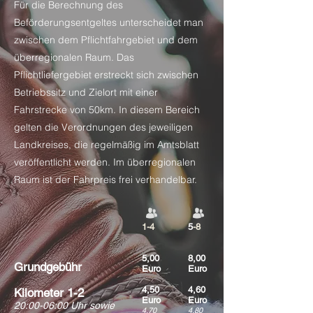
Für die Berechnung des
Beförderungsentgeltes unterscheidet man
zwischen dem Pflichtfahrgebiet und dem
überregionalen Raum.
Das
Pflichtliefergebiet erstreckt sich zwischen
Betriebssitz und Zielort mit einer
Fahrstrecke von 50km. In diesem Bereich
gelten die Verordnungen des jeweiligen
Landkreises, die regelmäßig im Amtsblatt
veröffentlicht werden.
Im überregionalen
Raum ist der Fahrpreis frei verhandelbar.
1-4
5
-8
5,00
8,00
Grundgebühr
Euro
Euro
4,50
4,60
Kilometer 1-2
Euro
Euro
20:00-06:00 Uhr sowie
4,70
4,80