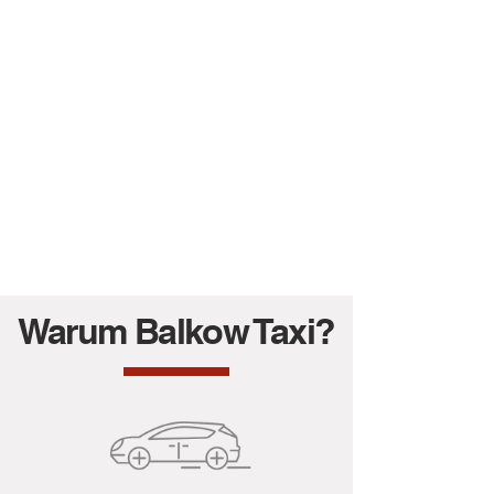
Wie viele Fahrten
führen Sie im Jahr durch?
Warum sind Taxen
gelb bzw. beige?
Gibt es Regeln
im Taxi?
Gibt es spezielle Vorschriften für
Taxen?
Warum Balkow Taxi?